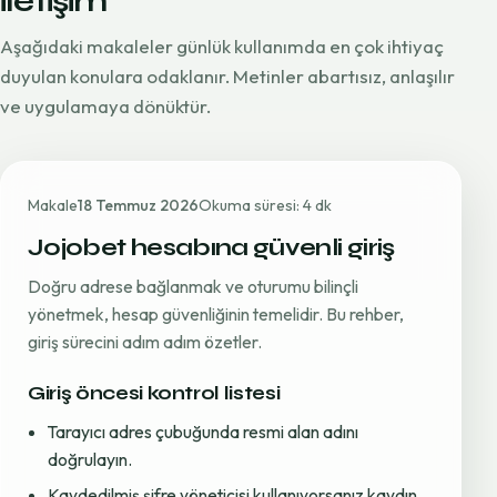
iletişim
Aşağıdaki makaleler günlük kullanımda en çok ihtiyaç
duyulan konulara odaklanır. Metinler abartısız, anlaşılır
ve uygulamaya dönüktür.
Makale
18 Temmuz 2026
Okuma süresi: 4 dk
Jojobet hesabına güvenli giriş
Doğru adrese bağlanmak ve oturumu bilinçli
yönetmek, hesap güvenliğinin temelidir. Bu rehber,
giriş sürecini adım adım özetler.
Giriş öncesi kontrol listesi
Tarayıcı adres çubuğunda resmi alan adını
doğrulayın.
Kaydedilmiş şifre yöneticisi kullanıyorsanız kaydın