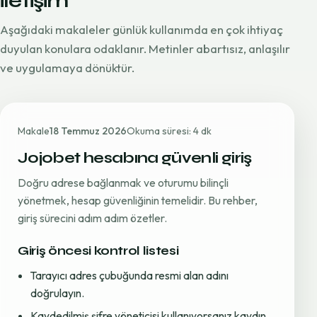
iletişim
Aşağıdaki makaleler günlük kullanımda en çok ihtiyaç
duyulan konulara odaklanır. Metinler abartısız, anlaşılır
ve uygulamaya dönüktür.
Makale
18 Temmuz 2026
Okuma süresi: 4 dk
Jojobet hesabına güvenli giriş
Doğru adrese bağlanmak ve oturumu bilinçli
yönetmek, hesap güvenliğinin temelidir. Bu rehber,
giriş sürecini adım adım özetler.
Giriş öncesi kontrol listesi
Tarayıcı adres çubuğunda resmi alan adını
doğrulayın.
Kaydedilmiş şifre yöneticisi kullanıyorsanız kaydın