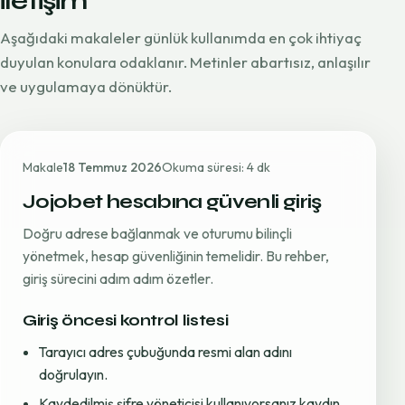
iletişim
Aşağıdaki makaleler günlük kullanımda en çok ihtiyaç
duyulan konulara odaklanır. Metinler abartısız, anlaşılır
ve uygulamaya dönüktür.
Makale
18 Temmuz 2026
Okuma süresi: 4 dk
Jojobet hesabına güvenli giriş
Doğru adrese bağlanmak ve oturumu bilinçli
yönetmek, hesap güvenliğinin temelidir. Bu rehber,
giriş sürecini adım adım özetler.
Giriş öncesi kontrol listesi
Tarayıcı adres çubuğunda resmi alan adını
doğrulayın.
Kaydedilmiş şifre yöneticisi kullanıyorsanız kaydın