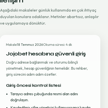
iletişim
Aşağıdaki makaleler günlük kullanımda en çok ihtiyaç
duyulan konulara odaklanır. Metinler abartısız, anlaşılır
ve uygulamaya dönüktür.
Makale
18 Temmuz 2026
Okuma süresi: 4 dk
Jojobet hesabına güvenli giriş
Doğru adrese bağlanmak ve oturumu bilinçli
yönetmek, hesap güvenliğinin temelidir. Bu rehber,
giriş sürecini adım adım özetler.
Giriş öncesi kontrol listesi
Tarayıcı adres çubuğunda resmi alan adını
doğrulayın.
Kaydedilmiş şifre yöneticisi kullanıyorsanız kaydın