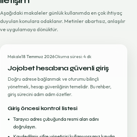
iletişim
Aşağıdaki makaleler günlük kullanımda en çok ihtiyaç
duyulan konulara odaklanır. Metinler abartısız, anlaşılır
ve uygulamaya dönüktür.
Makale
18 Temmuz 2026
Okuma süresi: 4 dk
Jojobet hesabına güvenli giriş
Doğru adrese bağlanmak ve oturumu bilinçli
yönetmek, hesap güvenliğinin temelidir. Bu rehber,
giriş sürecini adım adım özetler.
Giriş öncesi kontrol listesi
Tarayıcı adres çubuğunda resmi alan adını
doğrulayın.
Kaydedilmiş şifre yöneticisi kullanıyorsanız kaydın