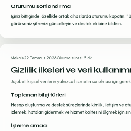
Oturumu sonlandırma
İşiniz bittiğinde, özellikle ortak cihazlarda oturumu kapatın. “
görürseniz şifrenizi güncelleyin ve destek ekibine bildirin.
Makale
22 Temmuz 2026
Okuma süresi: 5 dk
Gizlilik ilkeleri ve veri kullanım
Jojobet, kişisel verilerin yalnızca hizmetin sunulması için ger
Toplanan bilgi türleri
Hesap oluşturma ve destek süreçlerinde kimlik, iletişim ve oturum
izlemek, hataları gidermek ve hizmet kalitesini ölçmek için sınırl
İşleme amacı