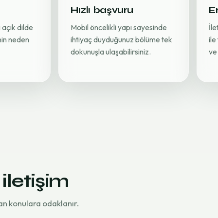
Hızlı başvuru
Er
 açık dilde
Mobil öncelikli yapı sayesinde
İl
inin neden
ihtiyaç duyduğunuz bölüme tek
ile
dokunuşla ulaşabilirsiniz.
ve 
 iletişim
an konulara odaklanır.