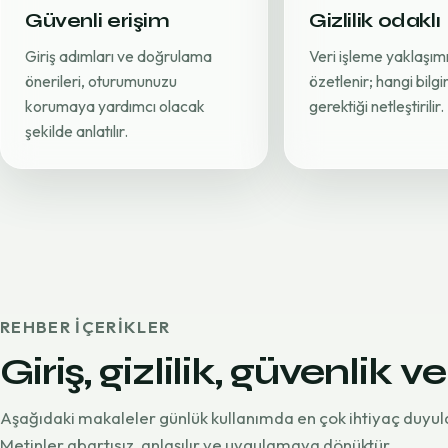
Güvenli erişim
Gizlilik odaklı
Giriş adımları ve doğrulama
Veri işleme yaklaşımı
önerileri, oturumunuzu
özetlenir; hangi bilg
korumaya yardımcı olacak
gerektiği netleştirilir.
şekilde anlatılır.
REHBER IÇERIKLER
Giriş, gizlilik, güvenlik ve
Aşağıdaki makaleler günlük kullanımda en çok ihtiyaç duyul
Metinler abartısız, anlaşılır ve uygulamaya dönüktür.