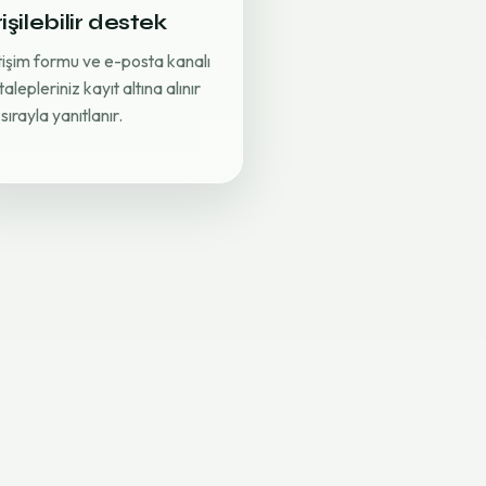
işilebilir destek
etişim formu ve e-posta kanalı
 talepleriniz kayıt altına alınır
sırayla yanıtlanır.