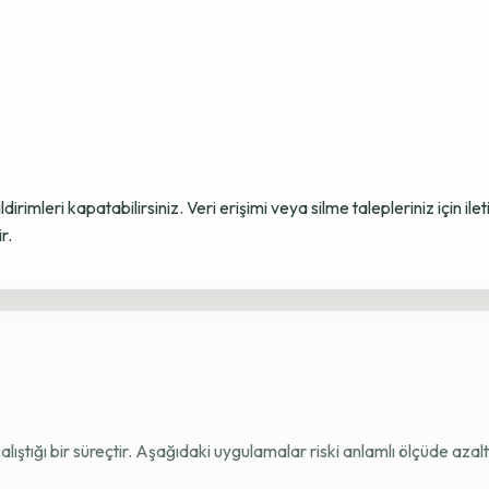
ildirimleri kapatabilirsiniz. Veri erişimi veya silme talepleriniz için i
r.
e çalıştığı bir süreçtir. Aşağıdaki uygulamalar riski anlamlı ölçüde azaltı