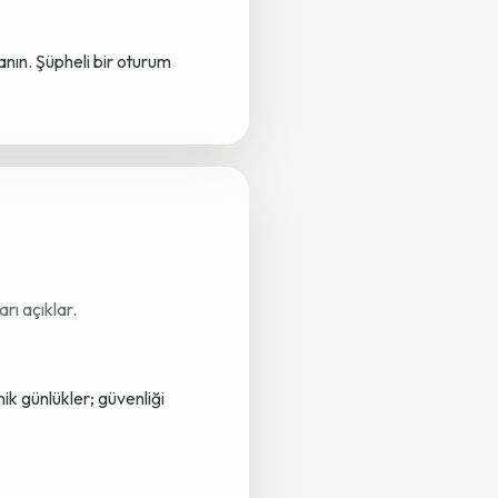
lanın. Şüpheli bir oturum
rı açıklar.
nik günlükler; güvenliği