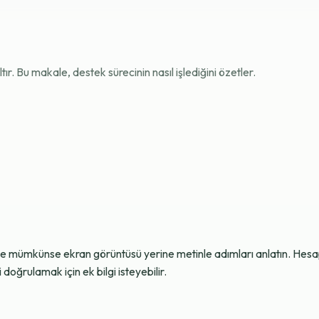
r. Bu makale, destek sürecinin nasıl işlediğini özetler.
ve mümkünse ekran görüntüsü yerine metinle adımları anlatın. Hesap g
oğrulamak için ek bilgi isteyebilir.