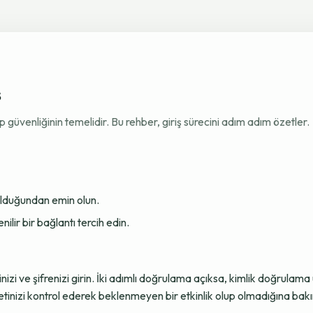
ş
venliğinin temelidir. Bu rehber, giriş sürecini adım adım özetler.
 olduğundan emin olun.
ir bir bağlantı tercih edin.
sinizi ve şifrenizi girin. İki adımlı doğrulama açıksa, kimlik doğru
tinizi kontrol ederek beklenmeyen bir etkinlik olup olmadığına bakı