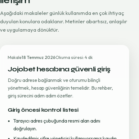
iletişim
Aşağıdaki makaleler günlük kullanımda en çok ihtiyaç
duyulan konulara odaklanır. Metinler abartısız, anlaşılır
ve uygulamaya dönüktür.
Makale
18 Temmuz 2026
Okuma süresi: 4 dk
Jojobet hesabına güvenli giriş
Doğru adrese bağlanmak ve oturumu bilinçli
yönetmek, hesap güvenliğinin temelidir. Bu rehber,
giriş sürecini adım adım özetler.
Giriş öncesi kontrol listesi
Tarayıcı adres çubuğunda resmi alan adını
doğrulayın.
Kaydedilmiş şifre yöneticisi kullanıyorsanız kaydın