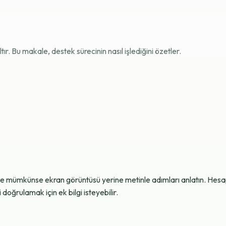
r. Bu makale, destek sürecinin nasıl işlediğini özetler.
ve mümkünse ekran görüntüsü yerine metinle adımları anlatın. Hesap g
oğrulamak için ek bilgi isteyebilir.