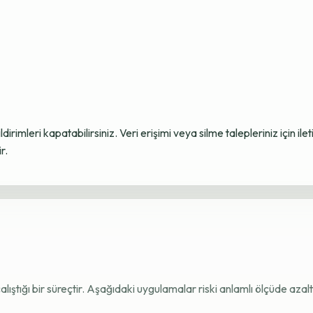
ildirimleri kapatabilirsiniz. Veri erişimi veya silme talepleriniz için i
r.
e çalıştığı bir süreçtir. Aşağıdaki uygulamalar riski anlamlı ölçüde azaltı