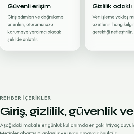
Güvenli erişim
Gizlilik odaklı
Giriş adımları ve doğrulama
Veri işleme yaklaşımı
önerileri, oturumunuzu
özetlenir; hangi bilg
korumaya yardımcı olacak
gerektiği netleştirilir.
şekilde anlatılır.
REHBER IÇERIKLER
Giriş, gizlilik, güvenlik ve
Aşağıdaki makaleler günlük kullanımda en çok ihtiyaç duyul
Metinler abartısız, anlaşılır ve uygulamaya dönüktür.