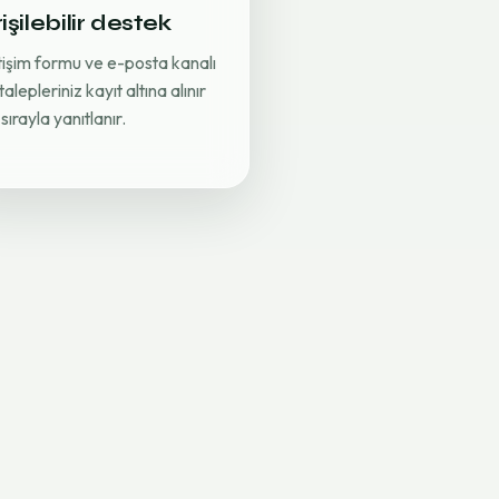
işilebilir destek
etişim formu ve e-posta kanalı
 talepleriniz kayıt altına alınır
sırayla yanıtlanır.