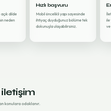
Hızlı başvuru
Er
 açık dilde
Mobil öncelikli yapı sayesinde
İl
inin neden
ihtiyaç duyduğunuz bölüme tek
ile
dokunuşla ulaşabilirsiniz.
ve 
 iletişim
an konulara odaklanır.