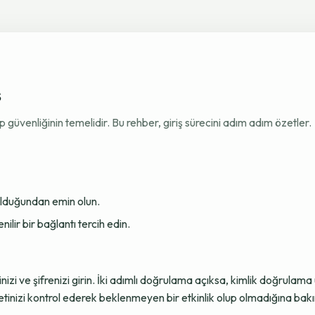
ş
venliğinin temelidir. Bu rehber, giriş sürecini adım adım özetler.
 olduğundan emin olun.
ir bir bağlantı tercih edin.
sinizi ve şifrenizi girin. İki adımlı doğrulama açıksa, kimlik doğru
tinizi kontrol ederek beklenmeyen bir etkinlik olup olmadığına bakı