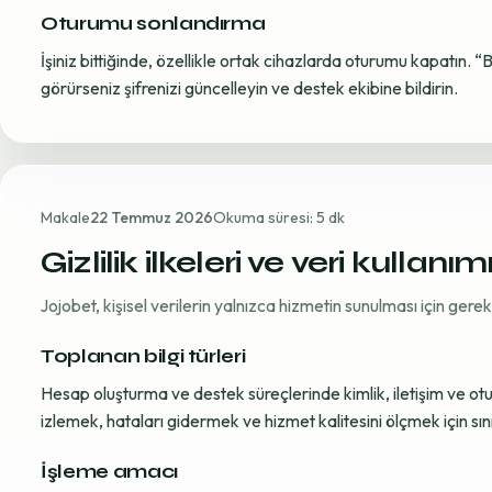
Oturumu sonlandırma
İşiniz bittiğinde, özellikle ortak cihazlarda oturumu kapatın. “
görürseniz şifrenizi güncelleyin ve destek ekibine bildirin.
Makale
22 Temmuz 2026
Okuma süresi: 5 dk
Gizlilik ilkeleri ve veri kullanım
Jojobet, kişisel verilerin yalnızca hizmetin sunulması için ger
Toplanan bilgi türleri
Hesap oluşturma ve destek süreçlerinde kimlik, iletişim ve oturum
izlemek, hataları gidermek ve hizmet kalitesini ölçmek için sınırl
İşleme amacı