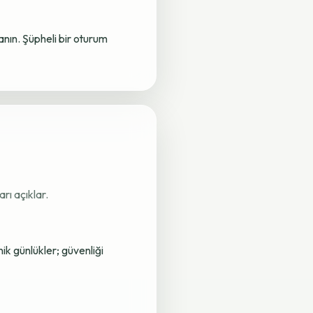
lanın. Şüpheli bir oturum
rı açıklar.
nik günlükler; güvenliği