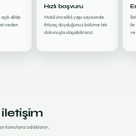
Hızlı başvuru
Er
 açık dilde
Mobil öncelikli yapı sayesinde
İl
inin neden
ihtiyaç duyduğunuz bölüme tek
ile
dokunuşla ulaşabilirsiniz.
ve 
 iletişim
an konulara odaklanır.