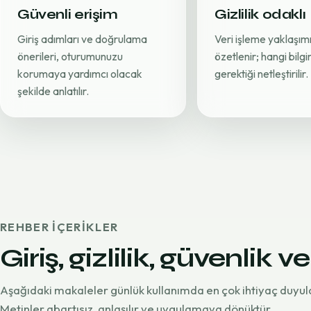
Güvenli erişim
Gizlilik odaklı
Giriş adımları ve doğrulama
Veri işleme yaklaşımı
önerileri, oturumunuzu
özetlenir; hangi bilg
korumaya yardımcı olacak
gerektiği netleştirilir.
şekilde anlatılır.
REHBER IÇERIKLER
Giriş, gizlilik, güvenlik ve
Aşağıdaki makaleler günlük kullanımda en çok ihtiyaç duyul
Metinler abartısız, anlaşılır ve uygulamaya dönüktür.