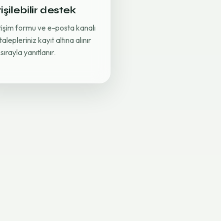
işilebilir destek
etişim formu ve e-posta kanalı
 talepleriniz kayıt altına alınır
sırayla yanıtlanır.