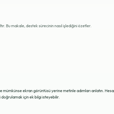
r. Bu makale, destek sürecinin nasıl işlediğini özetler.
ve mümkünse ekran görüntüsü yerine metinle adımları anlatın. Hesap g
oğrulamak için ek bilgi isteyebilir.