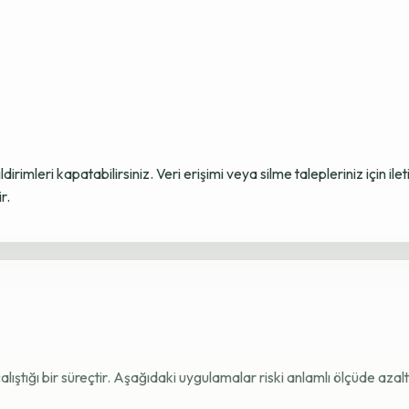
ildirimleri kapatabilirsiniz. Veri erişimi veya silme talepleriniz için i
r.
e çalıştığı bir süreçtir. Aşağıdaki uygulamalar riski anlamlı ölçüde azaltı