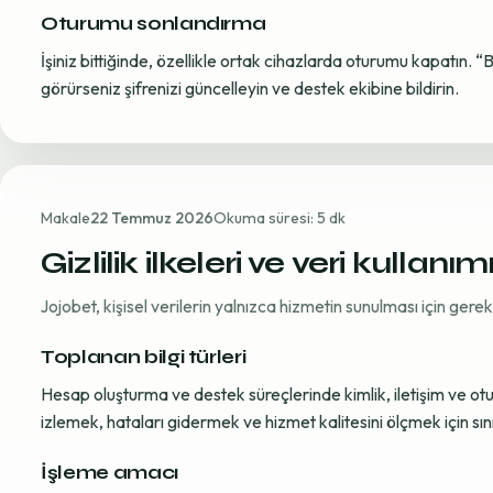
Oturumu sonlandırma
İşiniz bittiğinde, özellikle ortak cihazlarda oturumu kapatın. “
görürseniz şifrenizi güncelleyin ve destek ekibine bildirin.
Makale
22 Temmuz 2026
Okuma süresi: 5 dk
Gizlilik ilkeleri ve veri kullanım
Jojobet, kişisel verilerin yalnızca hizmetin sunulması için ger
Toplanan bilgi türleri
Hesap oluşturma ve destek süreçlerinde kimlik, iletişim ve oturum
izlemek, hataları gidermek ve hizmet kalitesini ölçmek için sınırl
İşleme amacı