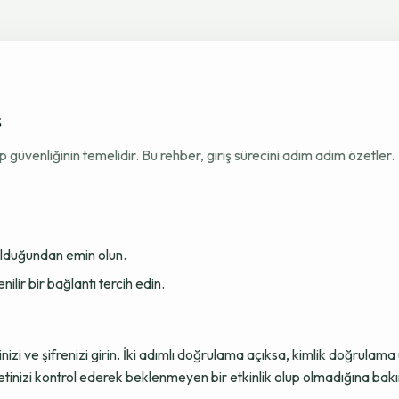
ş
venliğinin temelidir. Bu rehber, giriş sürecini adım adım özetler.
 olduğundan emin olun.
ir bir bağlantı tercih edin.
sinizi ve şifrenizi girin. İki adımlı doğrulama açıksa, kimlik doğru
tinizi kontrol ederek beklenmeyen bir etkinlik olup olmadığına bakı