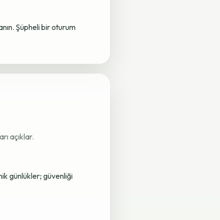
lanın. Şüpheli bir oturum
rı açıklar.
nik günlükler; güvenliği