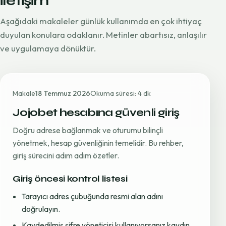
iletişim
Aşağıdaki makaleler günlük kullanımda en çok ihtiyaç
duyulan konulara odaklanır. Metinler abartısız, anlaşılır
ve uygulamaya dönüktür.
Makale
18 Temmuz 2026
Okuma süresi: 4 dk
Jojobet hesabına güvenli giriş
Doğru adrese bağlanmak ve oturumu bilinçli
yönetmek, hesap güvenliğinin temelidir. Bu rehber,
giriş sürecini adım adım özetler.
Giriş öncesi kontrol listesi
Tarayıcı adres çubuğunda resmi alan adını
doğrulayın.
Kaydedilmiş şifre yöneticisi kullanıyorsanız kaydın