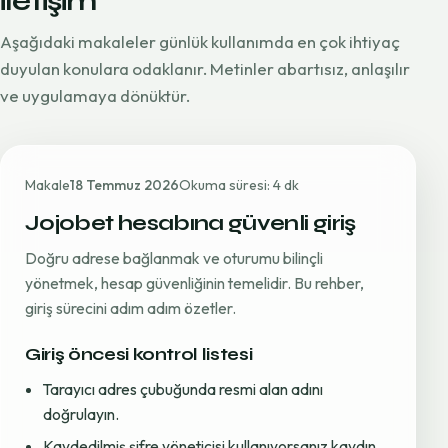
iletişim
Aşağıdaki makaleler günlük kullanımda en çok ihtiyaç
duyulan konulara odaklanır. Metinler abartısız, anlaşılır
ve uygulamaya dönüktür.
Makale
18 Temmuz 2026
Okuma süresi: 4 dk
Jojobet hesabına güvenli giriş
Doğru adrese bağlanmak ve oturumu bilinçli
yönetmek, hesap güvenliğinin temelidir. Bu rehber,
giriş sürecini adım adım özetler.
Giriş öncesi kontrol listesi
Tarayıcı adres çubuğunda resmi alan adını
doğrulayın.
Kaydedilmiş şifre yöneticisi kullanıyorsanız kaydın