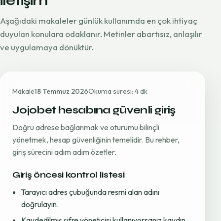
iletişim
Aşağıdaki makaleler günlük kullanımda en çok ihtiyaç
duyulan konulara odaklanır. Metinler abartısız, anlaşılır
ve uygulamaya dönüktür.
Makale
18 Temmuz 2026
Okuma süresi: 4 dk
Jojobet hesabına güvenli giriş
Doğru adrese bağlanmak ve oturumu bilinçli
yönetmek, hesap güvenliğinin temelidir. Bu rehber,
giriş sürecini adım adım özetler.
Giriş öncesi kontrol listesi
Tarayıcı adres çubuğunda resmi alan adını
doğrulayın.
Kaydedilmiş şifre yöneticisi kullanıyorsanız kaydın