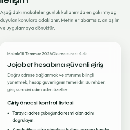
iletişim
Aşağıdaki makaleler günlük kullanımda en çok ihtiyaç
duyulan konulara odaklanır. Metinler abartısız, anlaşılır
ve uygulamaya dönüktür.
Makale
18 Temmuz 2026
Okuma süresi: 4 dk
Jojobet hesabına güvenli giriş
Doğru adrese bağlanmak ve oturumu bilinçli
yönetmek, hesap güvenliğinin temelidir. Bu rehber,
giriş sürecini adım adım özetler.
Giriş öncesi kontrol listesi
Tarayıcı adres çubuğunda resmi alan adını
doğrulayın.
Kaydedilmiş şifre yöneticisi kullanıyorsanız kaydın