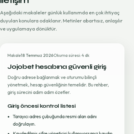
iletişim
Aşağıdaki makaleler günlük kullanımda en çok ihtiyaç
duyulan konulara odaklanır. Metinler abartısız, anlaşılır
ve uygulamaya dönüktür.
Makale
18 Temmuz 2026
Okuma süresi: 4 dk
Jojobet hesabına güvenli giriş
Doğru adrese bağlanmak ve oturumu bilinçli
yönetmek, hesap güvenliğinin temelidir. Bu rehber,
giriş sürecini adım adım özetler.
Giriş öncesi kontrol listesi
Tarayıcı adres çubuğunda resmi alan adını
doğrulayın.
Kaydedilmiş şifre yöneticisi kullanıyorsanız kaydın