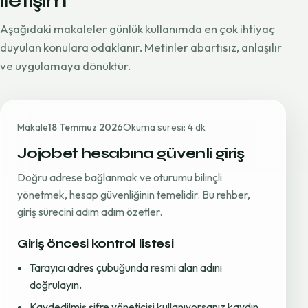
iletişim
Aşağıdaki makaleler günlük kullanımda en çok ihtiyaç
duyulan konulara odaklanır. Metinler abartısız, anlaşılır
ve uygulamaya dönüktür.
Makale
18 Temmuz 2026
Okuma süresi: 4 dk
Jojobet hesabına güvenli giriş
Doğru adrese bağlanmak ve oturumu bilinçli
yönetmek, hesap güvenliğinin temelidir. Bu rehber,
giriş sürecini adım adım özetler.
Giriş öncesi kontrol listesi
Tarayıcı adres çubuğunda resmi alan adını
doğrulayın.
Kaydedilmiş şifre yöneticisi kullanıyorsanız kaydın