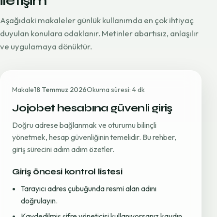
iletişim
Aşağıdaki makaleler günlük kullanımda en çok ihtiyaç
duyulan konulara odaklanır. Metinler abartısız, anlaşılır
ve uygulamaya dönüktür.
Makale
18 Temmuz 2026
Okuma süresi: 4 dk
Jojobet hesabına güvenli giriş
Doğru adrese bağlanmak ve oturumu bilinçli
yönetmek, hesap güvenliğinin temelidir. Bu rehber,
giriş sürecini adım adım özetler.
Giriş öncesi kontrol listesi
Tarayıcı adres çubuğunda resmi alan adını
doğrulayın.
Kaydedilmiş şifre yöneticisi kullanıyorsanız kaydın