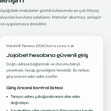
iletişim
Aşağıdaki makaleler günlük kullanımda en çok ihtiyaç
duyulan konulara odaklanır. Metinler abartısız, anlaşılır
ve uygulamaya dönüktür.
Makale
18 Temmuz 2026
Okuma süresi: 4 dk
Jojobet hesabına güvenli giriş
Doğru adrese bağlanmak ve oturumu bilinçli
yönetmek, hesap güvenliğinin temelidir. Bu rehber,
giriş sürecini adım adım özetler.
Giriş öncesi kontrol listesi
Tarayıcı adres çubuğunda resmi alan adını
doğrulayın.
Kaydedilmiş şifre yöneticisi kullanıyorsanız kaydın