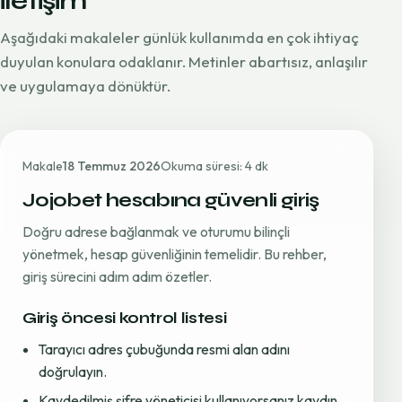
iletişim
Aşağıdaki makaleler günlük kullanımda en çok ihtiyaç
duyulan konulara odaklanır. Metinler abartısız, anlaşılır
ve uygulamaya dönüktür.
Makale
18 Temmuz 2026
Okuma süresi: 4 dk
Jojobet hesabına güvenli giriş
Doğru adrese bağlanmak ve oturumu bilinçli
yönetmek, hesap güvenliğinin temelidir. Bu rehber,
giriş sürecini adım adım özetler.
Giriş öncesi kontrol listesi
Tarayıcı adres çubuğunda resmi alan adını
doğrulayın.
Kaydedilmiş şifre yöneticisi kullanıyorsanız kaydın