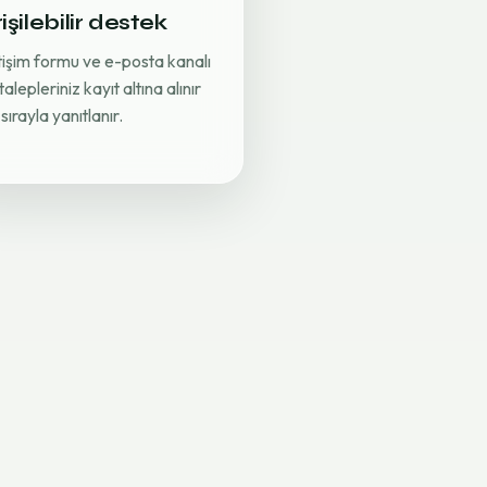
işilebilir destek
etişim formu ve e-posta kanalı
 talepleriniz kayıt altına alınır
sırayla yanıtlanır.