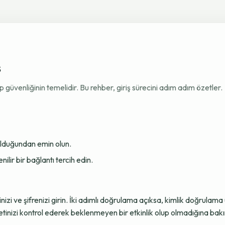
ş
venliğinin temelidir. Bu rehber, giriş sürecini adım adım özetler.
 olduğundan emin olun.
ir bir bağlantı tercih edin.
sinizi ve şifrenizi girin. İki adımlı doğrulama açıksa, kimlik doğru
tinizi kontrol ederek beklenmeyen bir etkinlik olup olmadığına bakı