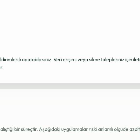
ildirimleri kapatabilirsiniz. Veri erişimi veya silme talepleriniz için i
r.
e çalıştığı bir süreçtir. Aşağıdaki uygulamalar riski anlamlı ölçüde azaltı