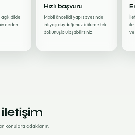
Hızlı başvuru
Er
 açık dilde
Mobil öncelikli yapı sayesinde
İl
inin neden
ihtiyaç duyduğunuz bölüme tek
ile
dokunuşla ulaşabilirsiniz.
ve 
 iletişim
an konulara odaklanır.