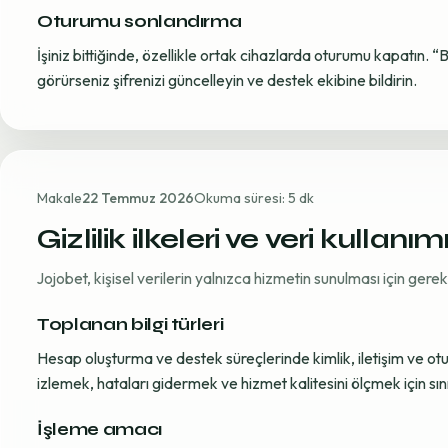
Oturumu sonlandırma
İşiniz bittiğinde, özellikle ortak cihazlarda oturumu kapatın. “
görürseniz şifrenizi güncelleyin ve destek ekibine bildirin.
Makale
22 Temmuz 2026
Okuma süresi: 5 dk
Gizlilik ilkeleri ve veri kullanım
Jojobet, kişisel verilerin yalnızca hizmetin sunulması için ger
Toplanan bilgi türleri
Hesap oluşturma ve destek süreçlerinde kimlik, iletişim ve oturum
izlemek, hataları gidermek ve hizmet kalitesini ölçmek için sınırl
İşleme amacı