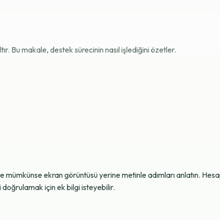
r. Bu makale, destek sürecinin nasıl işlediğini özetler.
ve mümkünse ekran görüntüsü yerine metinle adımları anlatın. Hesap g
oğrulamak için ek bilgi isteyebilir.