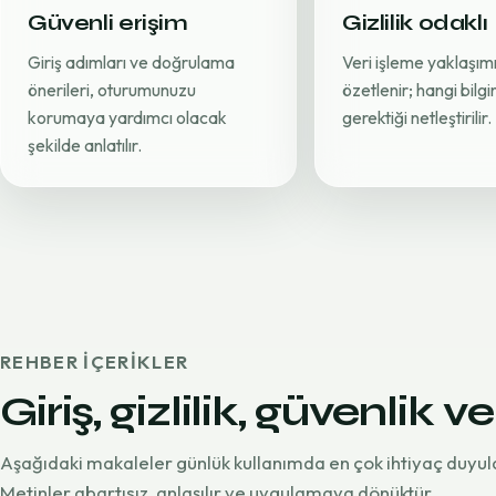
Güvenli erişim
Gizlilik odaklı
Giriş adımları ve doğrulama
Veri işleme yaklaşımı
önerileri, oturumunuzu
özetlenir; hangi bilg
korumaya yardımcı olacak
gerektiği netleştirilir.
şekilde anlatılır.
REHBER IÇERIKLER
Giriş, gizlilik, güvenlik ve
Aşağıdaki makaleler günlük kullanımda en çok ihtiyaç duyul
Metinler abartısız, anlaşılır ve uygulamaya dönüktür.