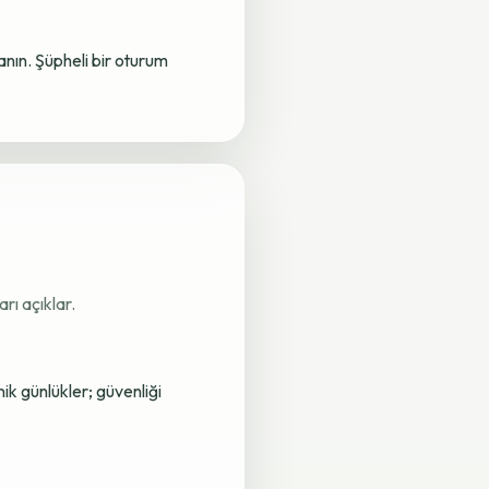
lanın. Şüpheli bir oturum
rı açıklar.
nik günlükler; güvenliği