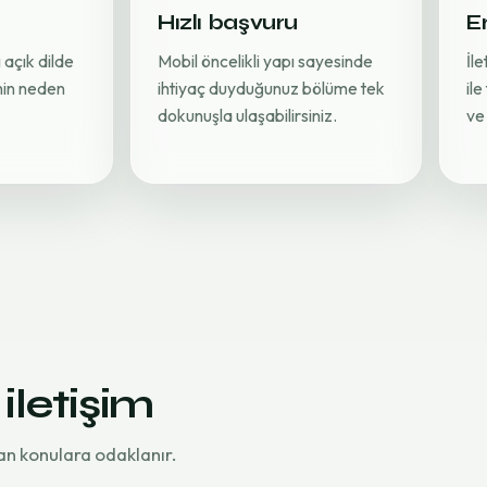
Hızlı başvuru
Er
 açık dilde
Mobil öncelikli yapı sayesinde
İl
inin neden
ihtiyaç duyduğunuz bölüme tek
ile
dokunuşla ulaşabilirsiniz.
ve 
 iletişim
an konulara odaklanır.