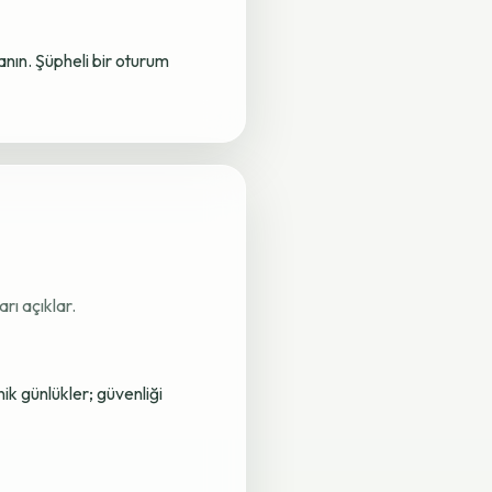
lanın. Şüpheli bir oturum
rı açıklar.
nik günlükler; güvenliği