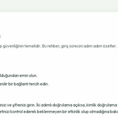
ş
venliğinin temelidir. Bu rehber, giriş sürecini adım adım özetler.
 olduğundan emin olun.
ir bir bağlantı tercih edin.
sinizi ve şifrenizi girin. İki adımlı doğrulama açıksa, kimlik doğru
tinizi kontrol ederek beklenmeyen bir etkinlik olup olmadığına bakı