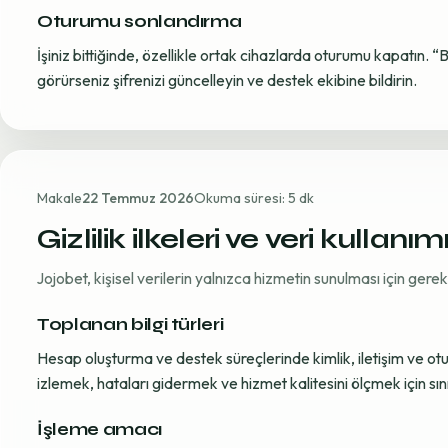
Oturumu sonlandırma
İşiniz bittiğinde, özellikle ortak cihazlarda oturumu kapatın. “
görürseniz şifrenizi güncelleyin ve destek ekibine bildirin.
Makale
22 Temmuz 2026
Okuma süresi: 5 dk
Gizlilik ilkeleri ve veri kullanım
Jojobet, kişisel verilerin yalnızca hizmetin sunulması için ger
Toplanan bilgi türleri
Hesap oluşturma ve destek süreçlerinde kimlik, iletişim ve oturum
izlemek, hataları gidermek ve hizmet kalitesini ölçmek için sınırl
İşleme amacı