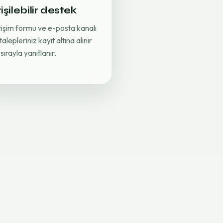
işilebilir destek
etişim formu ve e-posta kanalı
 talepleriniz kayıt altına alınır
sırayla yanıtlanır.