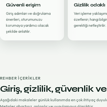
Güvenli erişim
Gizlilik odaklı
Giriş adımları ve doğrulama
Veri işleme yaklaşımı
önerileri, oturumunuzu
özetlenir; hangi bilg
korumaya yardımcı olacak
gerektiği netleştirilir.
şekilde anlatılır.
REHBER IÇERIKLER
Giriş, gizlilik, güvenlik ve
Aşağıdaki makaleler günlük kullanımda en çok ihtiyaç duyul
Metinler abartısız, anlaşılır ve uygulamaya dönüktür.