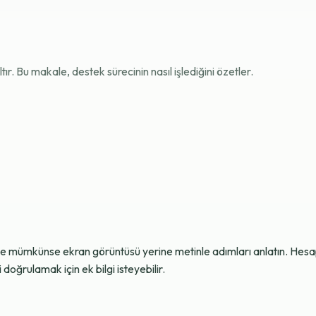
r. Bu makale, destek sürecinin nasıl işlediğini özetler.
ve mümkünse ekran görüntüsü yerine metinle adımları anlatın. Hesap g
oğrulamak için ek bilgi isteyebilir.