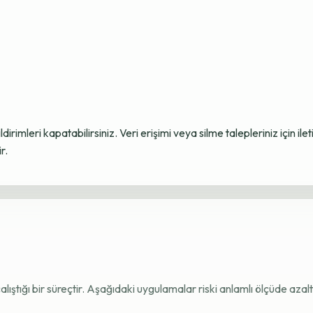
ildirimleri kapatabilirsiniz. Veri erişimi veya silme talepleriniz için i
r.
e çalıştığı bir süreçtir. Aşağıdaki uygulamalar riski anlamlı ölçüde azaltı