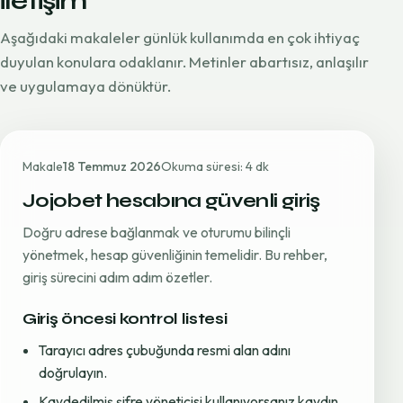
iletişim
Aşağıdaki makaleler günlük kullanımda en çok ihtiyaç
duyulan konulara odaklanır. Metinler abartısız, anlaşılır
ve uygulamaya dönüktür.
Makale
18 Temmuz 2026
Okuma süresi: 4 dk
Jojobet hesabına güvenli giriş
Doğru adrese bağlanmak ve oturumu bilinçli
yönetmek, hesap güvenliğinin temelidir. Bu rehber,
giriş sürecini adım adım özetler.
Giriş öncesi kontrol listesi
Tarayıcı adres çubuğunda resmi alan adını
doğrulayın.
Kaydedilmiş şifre yöneticisi kullanıyorsanız kaydın