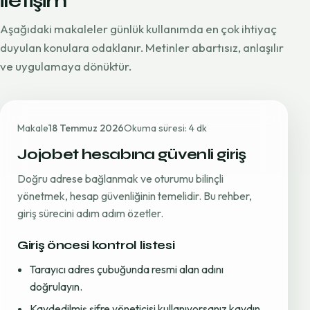
iletişim
Aşağıdaki makaleler günlük kullanımda en çok ihtiyaç
duyulan konulara odaklanır. Metinler abartısız, anlaşılır
ve uygulamaya dönüktür.
Makale
18 Temmuz 2026
Okuma süresi: 4 dk
Jojobet hesabına güvenli giriş
Doğru adrese bağlanmak ve oturumu bilinçli
yönetmek, hesap güvenliğinin temelidir. Bu rehber,
giriş sürecini adım adım özetler.
Giriş öncesi kontrol listesi
Tarayıcı adres çubuğunda resmi alan adını
doğrulayın.
Kaydedilmiş şifre yöneticisi kullanıyorsanız kaydın