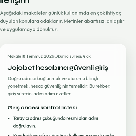
iletişim
Aşağıdaki makaleler günlük kullanımda en çok ihtiyaç
duyulan konulara odaklanır. Metinler abartısız, anlaşılır
ve uygulamaya dönüktür.
Makale
18 Temmuz 2026
Okuma süresi: 4 dk
Jojobet hesabına güvenli giriş
Doğru adrese bağlanmak ve oturumu bilinçli
yönetmek, hesap güvenliğinin temelidir. Bu rehber,
giriş sürecini adım adım özetler.
Giriş öncesi kontrol listesi
Tarayıcı adres çubuğunda resmi alan adını
doğrulayın.
Kaydedilmiş şifre yöneticisi kullanıyorsanız kaydın