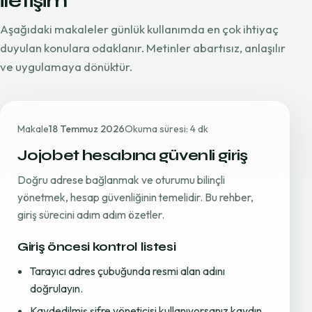
iletişim
Aşağıdaki makaleler günlük kullanımda en çok ihtiyaç
duyulan konulara odaklanır. Metinler abartısız, anlaşılır
ve uygulamaya dönüktür.
Makale
18 Temmuz 2026
Okuma süresi: 4 dk
Jojobet hesabına güvenli giriş
Doğru adrese bağlanmak ve oturumu bilinçli
yönetmek, hesap güvenliğinin temelidir. Bu rehber,
giriş sürecini adım adım özetler.
Giriş öncesi kontrol listesi
Tarayıcı adres çubuğunda resmi alan adını
doğrulayın.
Kaydedilmiş şifre yöneticisi kullanıyorsanız kaydın