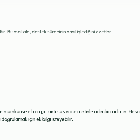
r. Bu makale, destek sürecinin nasıl işlediğini özetler.
ve mümkünse ekran görüntüsü yerine metinle adımları anlatın. Hesap g
oğrulamak için ek bilgi isteyebilir.