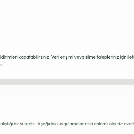
ildirimleri kapatabilirsiniz. Veri erişimi veya silme talepleriniz için i
r.
e çalıştığı bir süreçtir. Aşağıdaki uygulamalar riski anlamlı ölçüde azaltı