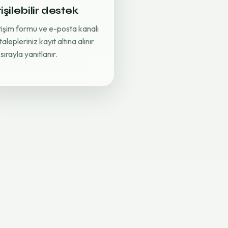
işilebilir destek
etişim formu ve e-posta kanalı
 talepleriniz kayıt altına alınır
sırayla yanıtlanır.