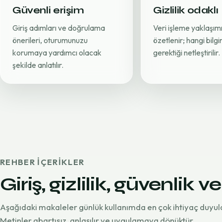
Güvenli erişim
Gizlilik odaklı
Giriş adımları ve doğrulama
Veri işleme yaklaşımı
önerileri, oturumunuzu
özetlenir; hangi bilg
korumaya yardımcı olacak
gerektiği netleştirilir.
şekilde anlatılır.
REHBER IÇERIKLER
Giriş, gizlilik, güvenlik ve
Aşağıdaki makaleler günlük kullanımda en çok ihtiyaç duyul
Metinler abartısız, anlaşılır ve uygulamaya dönüktür.