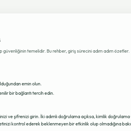
ş
venliğinin temelidir. Bu rehber, giriş sürecini adım adım özetler.
 olduğundan emin olun.
ir bir bağlantı tercih edin.
sinizi ve şifrenizi girin. İki adımlı doğrulama açıksa, kimlik doğru
tinizi kontrol ederek beklenmeyen bir etkinlik olup olmadığına bakı