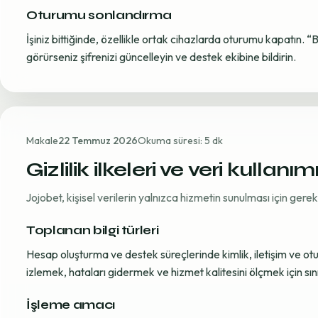
Oturumu sonlandırma
İşiniz bittiğinde, özellikle ortak cihazlarda oturumu kapatın. “
görürseniz şifrenizi güncelleyin ve destek ekibine bildirin.
Makale
22 Temmuz 2026
Okuma süresi: 5 dk
Gizlilik ilkeleri ve veri kullanım
Jojobet, kişisel verilerin yalnızca hizmetin sunulması için ger
Toplanan bilgi türleri
Hesap oluşturma ve destek süreçlerinde kimlik, iletişim ve oturum
izlemek, hataları gidermek ve hizmet kalitesini ölçmek için sınırl
İşleme amacı