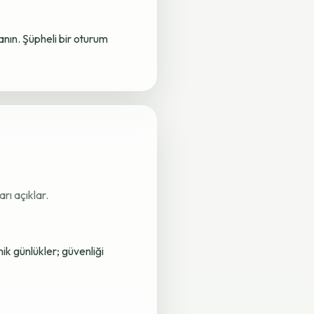
lanın. Şüpheli bir oturum
rı açıklar.
nik günlükler; güvenliği