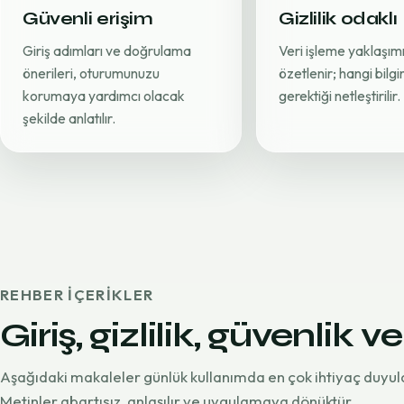
Güvenli erişim
Gizlilik odaklı
Giriş adımları ve doğrulama
Veri işleme yaklaşımı
önerileri, oturumunuzu
özetlenir; hangi bilg
korumaya yardımcı olacak
gerektiği netleştirilir.
şekilde anlatılır.
REHBER IÇERIKLER
Giriş, gizlilik, güvenlik ve
Aşağıdaki makaleler günlük kullanımda en çok ihtiyaç duyul
Metinler abartısız, anlaşılır ve uygulamaya dönüktür.