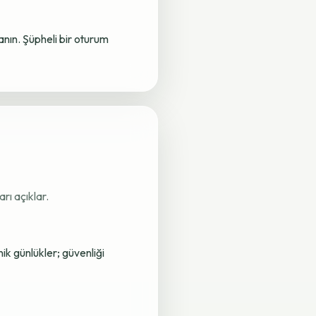
lanın. Şüpheli bir oturum
rı açıklar.
nik günlükler; güvenliği