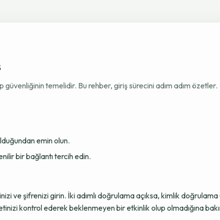
ş
venliğinin temelidir. Bu rehber, giriş sürecini adım adım özetler.
 olduğundan emin olun.
ir bir bağlantı tercih edin.
sinizi ve şifrenizi girin. İki adımlı doğrulama açıksa, kimlik doğru
tinizi kontrol ederek beklenmeyen bir etkinlik olup olmadığına bakı