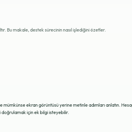
r. Bu makale, destek sürecinin nasıl işlediğini özetler.
ve mümkünse ekran görüntüsü yerine metinle adımları anlatın. Hesap g
oğrulamak için ek bilgi isteyebilir.