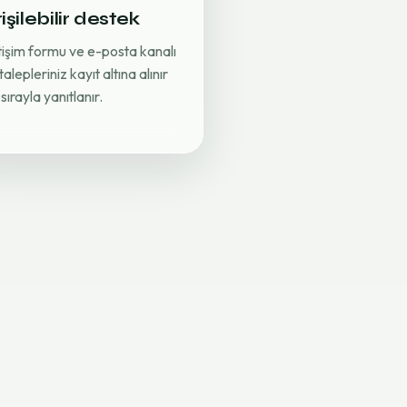
işilebilir destek
etişim formu ve e-posta kanalı
 talepleriniz kayıt altına alınır
sırayla yanıtlanır.