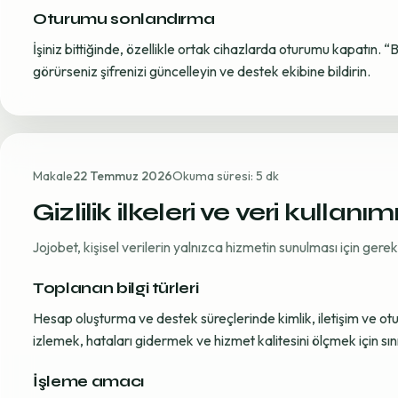
Oturumu sonlandırma
İşiniz bittiğinde, özellikle ortak cihazlarda oturumu kapatın. “
görürseniz şifrenizi güncelleyin ve destek ekibine bildirin.
Makale
22 Temmuz 2026
Okuma süresi: 5 dk
Gizlilik ilkeleri ve veri kullanım
Jojobet, kişisel verilerin yalnızca hizmetin sunulması için ger
Toplanan bilgi türleri
Hesap oluşturma ve destek süreçlerinde kimlik, iletişim ve oturum
izlemek, hataları gidermek ve hizmet kalitesini ölçmek için sınırl
İşleme amacı