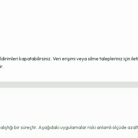
ildirimleri kapatabilirsiniz. Veri erişimi veya silme talepleriniz için i
r.
e çalıştığı bir süreçtir. Aşağıdaki uygulamalar riski anlamlı ölçüde azaltı