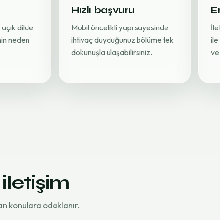
Hızlı başvuru
Er
 açık dilde
Mobil öncelikli yapı sayesinde
İl
inin neden
ihtiyaç duyduğunuz bölüme tek
ile
dokunuşla ulaşabilirsiniz.
ve 
 iletişim
an konulara odaklanır.