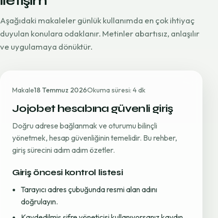
iletişim
Aşağıdaki makaleler günlük kullanımda en çok ihtiyaç
duyulan konulara odaklanır. Metinler abartısız, anlaşılır
ve uygulamaya dönüktür.
Makale
18 Temmuz 2026
Okuma süresi: 4 dk
Jojobet hesabına güvenli giriş
Doğru adrese bağlanmak ve oturumu bilinçli
yönetmek, hesap güvenliğinin temelidir. Bu rehber,
giriş sürecini adım adım özetler.
Giriş öncesi kontrol listesi
Tarayıcı adres çubuğunda resmi alan adını
doğrulayın.
Kaydedilmiş şifre yöneticisi kullanıyorsanız kaydın