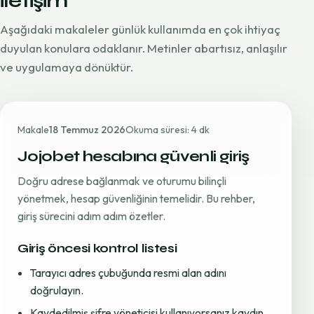
iletişim
Aşağıdaki makaleler günlük kullanımda en çok ihtiyaç
duyulan konulara odaklanır. Metinler abartısız, anlaşılır
ve uygulamaya dönüktür.
Makale
18 Temmuz 2026
Okuma süresi: 4 dk
Jojobet hesabına güvenli giriş
Doğru adrese bağlanmak ve oturumu bilinçli
yönetmek, hesap güvenliğinin temelidir. Bu rehber,
giriş sürecini adım adım özetler.
Giriş öncesi kontrol listesi
Tarayıcı adres çubuğunda resmi alan adını
doğrulayın.
Kaydedilmiş şifre yöneticisi kullanıyorsanız kaydın