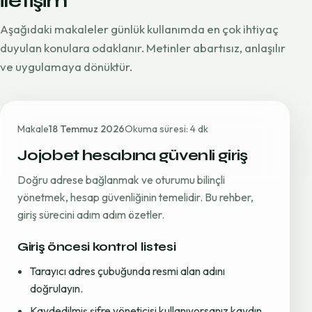
iletişim
Aşağıdaki makaleler günlük kullanımda en çok ihtiyaç
duyulan konulara odaklanır. Metinler abartısız, anlaşılır
ve uygulamaya dönüktür.
Makale
18 Temmuz 2026
Okuma süresi: 4 dk
Jojobet hesabına güvenli giriş
Doğru adrese bağlanmak ve oturumu bilinçli
yönetmek, hesap güvenliğinin temelidir. Bu rehber,
giriş sürecini adım adım özetler.
Giriş öncesi kontrol listesi
Tarayıcı adres çubuğunda resmi alan adını
doğrulayın.
Kaydedilmiş şifre yöneticisi kullanıyorsanız kaydın