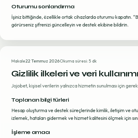
Oturumu sonlandırma
İşiniz bittiğinde, özellikle ortak cihazlarda oturumu kapatın. “
görürseniz şifrenizi güncelleyin ve destek ekibine bildirin.
Makale
22 Temmuz 2026
Okuma süresi: 5 dk
Gizlilik ilkeleri ve veri kullanım
Jojobet, kişisel verilerin yalnızca hizmetin sunulması için ger
Toplanan bilgi türleri
Hesap oluşturma ve destek süreçlerinde kimlik, iletişim ve oturum
izlemek, hataları gidermek ve hizmet kalitesini ölçmek için sınırl
İşleme amacı