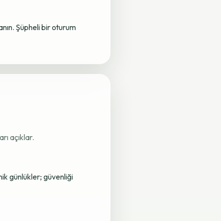
lanın. Şüpheli bir oturum
rı açıklar.
nik günlükler; güvenliği