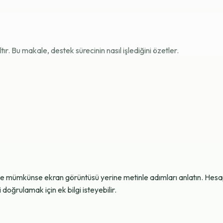
r. Bu makale, destek sürecinin nasıl işlediğini özetler.
ve mümkünse ekran görüntüsü yerine metinle adımları anlatın. Hesap g
oğrulamak için ek bilgi isteyebilir.