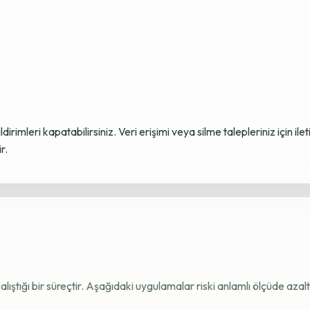
ildirimleri kapatabilirsiniz. Veri erişimi veya silme talepleriniz için i
r.
e çalıştığı bir süreçtir. Aşağıdaki uygulamalar riski anlamlı ölçüde azaltı