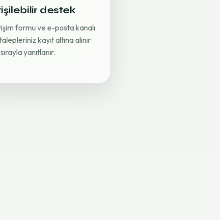
işilebilir destek
etişim formu ve e-posta kanalı
 talepleriniz kayıt altına alınır
sırayla yanıtlanır.