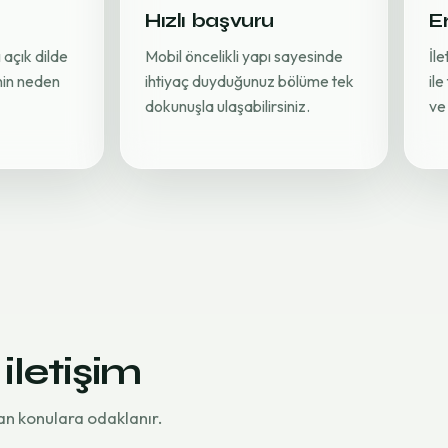
Hızlı başvuru
Er
 açık dilde
Mobil öncelikli yapı sayesinde
İl
inin neden
ihtiyaç duyduğunuz bölüme tek
ile
dokunuşla ulaşabilirsiniz.
ve 
 iletişim
an konulara odaklanır.