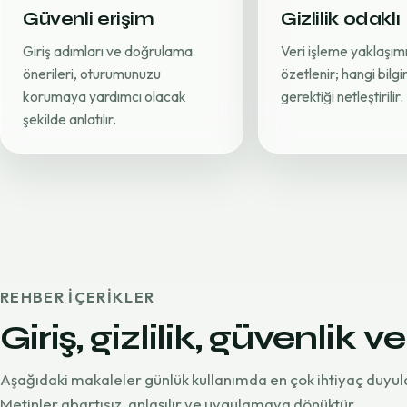
Güvenli erişim
Gizlilik odaklı
Giriş adımları ve doğrulama
Veri işleme yaklaşımı
önerileri, oturumunuzu
özetlenir; hangi bilg
korumaya yardımcı olacak
gerektiği netleştirilir.
şekilde anlatılır.
REHBER IÇERIKLER
Giriş, gizlilik, güvenlik ve
Aşağıdaki makaleler günlük kullanımda en çok ihtiyaç duyul
Metinler abartısız, anlaşılır ve uygulamaya dönüktür.