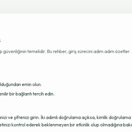
ş
venliğinin temelidir. Bu rehber, giriş sürecini adım adım özetler.
 olduğundan emin olun.
ir bir bağlantı tercih edin.
sinizi ve şifrenizi girin. İki adımlı doğrulama açıksa, kimlik doğru
tinizi kontrol ederek beklenmeyen bir etkinlik olup olmadığına bakı