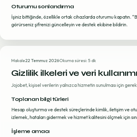
Oturumu sonlandırma
İşiniz bittiğinde, özellikle ortak cihazlarda oturumu kapatın. “
görürseniz şifrenizi güncelleyin ve destek ekibine bildirin.
Makale
22 Temmuz 2026
Okuma süresi: 5 dk
Gizlilik ilkeleri ve veri kullanım
Jojobet, kişisel verilerin yalnızca hizmetin sunulması için ger
Toplanan bilgi türleri
Hesap oluşturma ve destek süreçlerinde kimlik, iletişim ve oturum
izlemek, hataları gidermek ve hizmet kalitesini ölçmek için sınırl
İşleme amacı