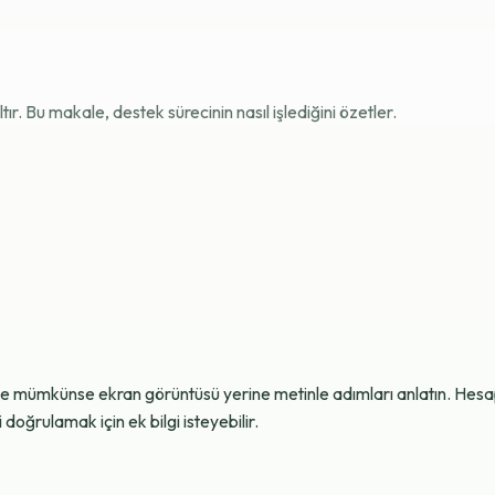
r. Bu makale, destek sürecinin nasıl işlediğini özetler.
ve mümkünse ekran görüntüsü yerine metinle adımları anlatın. Hesap g
oğrulamak için ek bilgi isteyebilir.