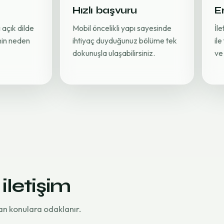
Hızlı başvuru
Er
 açık dilde
Mobil öncelikli yapı sayesinde
İl
inin neden
ihtiyaç duyduğunuz bölüme tek
ile
dokunuşla ulaşabilirsiniz.
ve 
 iletişim
an konulara odaklanır.