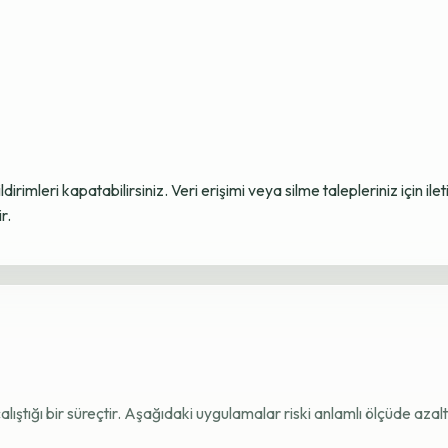
ildirimleri kapatabilirsiniz. Veri erişimi veya silme talepleriniz için i
r.
e çalıştığı bir süreçtir. Aşağıdaki uygulamalar riski anlamlı ölçüde azaltı