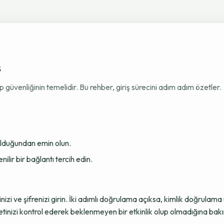
ş
venliğinin temelidir. Bu rehber, giriş sürecini adım adım özetler.
 olduğundan emin olun.
ir bir bağlantı tercih edin.
sinizi ve şifrenizi girin. İki adımlı doğrulama açıksa, kimlik doğru
tinizi kontrol ederek beklenmeyen bir etkinlik olup olmadığına bakı