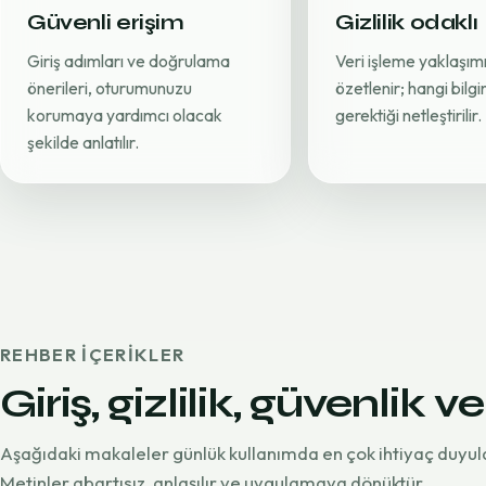
Güvenli erişim
Gizlilik odaklı
Giriş adımları ve doğrulama
Veri işleme yaklaşımı
önerileri, oturumunuzu
özetlenir; hangi bilg
korumaya yardımcı olacak
gerektiği netleştirilir.
şekilde anlatılır.
REHBER IÇERIKLER
Giriş, gizlilik, güvenlik ve
Aşağıdaki makaleler günlük kullanımda en çok ihtiyaç duyul
Metinler abartısız, anlaşılır ve uygulamaya dönüktür.