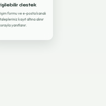
işilebilir destek
etişim formu ve e-posta kanalı
 talepleriniz kayıt altına alınır
sırayla yanıtlanır.