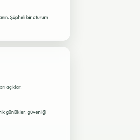
lanın. Şüpheli bir oturum
rı açıklar.
nik günlükler; güvenliği