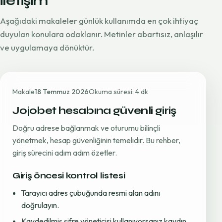
iletişim
Aşağıdaki makaleler günlük kullanımda en çok ihtiyaç
duyulan konulara odaklanır. Metinler abartısız, anlaşılır
ve uygulamaya dönüktür.
Makale
18 Temmuz 2026
Okuma süresi: 4 dk
Jojobet hesabına güvenli giriş
Doğru adrese bağlanmak ve oturumu bilinçli
yönetmek, hesap güvenliğinin temelidir. Bu rehber,
giriş sürecini adım adım özetler.
Giriş öncesi kontrol listesi
Tarayıcı adres çubuğunda resmi alan adını
doğrulayın.
Kaydedilmiş şifre yöneticisi kullanıyorsanız kaydın