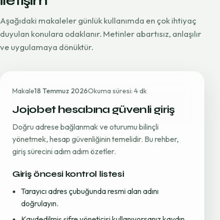
iletişim
Aşağıdaki makaleler günlük kullanımda en çok ihtiyaç
duyulan konulara odaklanır. Metinler abartısız, anlaşılır
ve uygulamaya dönüktür.
Makale
18 Temmuz 2026
Okuma süresi: 4 dk
Jojobet hesabına güvenli giriş
Doğru adrese bağlanmak ve oturumu bilinçli
yönetmek, hesap güvenliğinin temelidir. Bu rehber,
giriş sürecini adım adım özetler.
Giriş öncesi kontrol listesi
Tarayıcı adres çubuğunda resmi alan adını
doğrulayın.
Kaydedilmiş şifre yöneticisi kullanıyorsanız kaydın