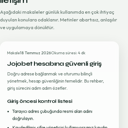
iletişim
Aşağıdaki makaleler günlük kullanımda en çok ihtiyaç
duyulan konulara odaklanır. Metinler abartısız, anlaşılır
ve uygulamaya dönüktür.
Makale
18 Temmuz 2026
Okuma süresi: 4 dk
Jojobet hesabına güvenli giriş
Doğru adrese bağlanmak ve oturumu bilinçli
yönetmek, hesap güvenliğinin temelidir. Bu rehber,
giriş sürecini adım adım özetler.
Giriş öncesi kontrol listesi
Tarayıcı adres çubuğunda resmi alan adını
doğrulayın.
Kaydedilmiş şifre yöneticisi kullanıyorsanız kaydın