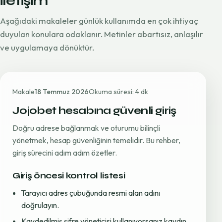
iletişim
Aşağıdaki makaleler günlük kullanımda en çok ihtiyaç
duyulan konulara odaklanır. Metinler abartısız, anlaşılır
ve uygulamaya dönüktür.
Makale
18 Temmuz 2026
Okuma süresi: 4 dk
Jojobet hesabına güvenli giriş
Doğru adrese bağlanmak ve oturumu bilinçli
yönetmek, hesap güvenliğinin temelidir. Bu rehber,
giriş sürecini adım adım özetler.
Giriş öncesi kontrol listesi
Tarayıcı adres çubuğunda resmi alan adını
doğrulayın.
Kaydedilmiş şifre yöneticisi kullanıyorsanız kaydın