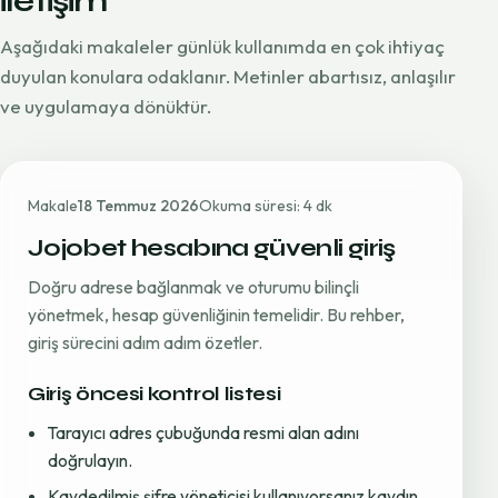
iletişim
Aşağıdaki makaleler günlük kullanımda en çok ihtiyaç
duyulan konulara odaklanır. Metinler abartısız, anlaşılır
ve uygulamaya dönüktür.
Makale
18 Temmuz 2026
Okuma süresi: 4 dk
Jojobet hesabına güvenli giriş
Doğru adrese bağlanmak ve oturumu bilinçli
yönetmek, hesap güvenliğinin temelidir. Bu rehber,
giriş sürecini adım adım özetler.
Giriş öncesi kontrol listesi
Tarayıcı adres çubuğunda resmi alan adını
doğrulayın.
Kaydedilmiş şifre yöneticisi kullanıyorsanız kaydın