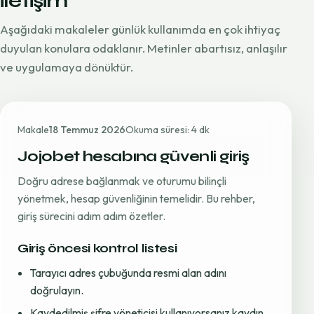
iletişim
Aşağıdaki makaleler günlük kullanımda en çok ihtiyaç
duyulan konulara odaklanır. Metinler abartısız, anlaşılır
ve uygulamaya dönüktür.
Makale
18 Temmuz 2026
Okuma süresi: 4 dk
Jojobet hesabına güvenli giriş
Doğru adrese bağlanmak ve oturumu bilinçli
yönetmek, hesap güvenliğinin temelidir. Bu rehber,
giriş sürecini adım adım özetler.
Giriş öncesi kontrol listesi
Tarayıcı adres çubuğunda resmi alan adını
doğrulayın.
Kaydedilmiş şifre yöneticisi kullanıyorsanız kaydın