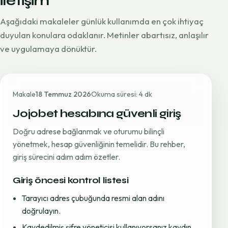
iletişim
Aşağıdaki makaleler günlük kullanımda en çok ihtiyaç
duyulan konulara odaklanır. Metinler abartısız, anlaşılır
ve uygulamaya dönüktür.
Makale
18 Temmuz 2026
Okuma süresi: 4 dk
Jojobet hesabına güvenli giriş
Doğru adrese bağlanmak ve oturumu bilinçli
yönetmek, hesap güvenliğinin temelidir. Bu rehber,
giriş sürecini adım adım özetler.
Giriş öncesi kontrol listesi
Tarayıcı adres çubuğunda resmi alan adını
doğrulayın.
Kaydedilmiş şifre yöneticisi kullanıyorsanız kaydın