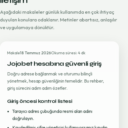
iletişim
Aşağıdaki makaleler günlük kullanımda en çok ihtiyaç
duyulan konulara odaklanır. Metinler abartısız, anlaşılır
ve uygulamaya dönüktür.
Makale
18 Temmuz 2026
Okuma süresi: 4 dk
Jojobet hesabına güvenli giriş
Doğru adrese bağlanmak ve oturumu bilinçli
yönetmek, hesap güvenliğinin temelidir. Bu rehber,
giriş sürecini adım adım özetler.
Giriş öncesi kontrol listesi
Tarayıcı adres çubuğunda resmi alan adını
doğrulayın.
Kaydedilmiş şifre yöneticisi kullanıyorsanız kaydın