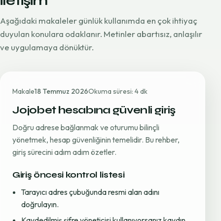
iletişim
Aşağıdaki makaleler günlük kullanımda en çok ihtiyaç
duyulan konulara odaklanır. Metinler abartısız, anlaşılır
ve uygulamaya dönüktür.
Makale
18 Temmuz 2026
Okuma süresi: 4 dk
Jojobet hesabına güvenli giriş
Doğru adrese bağlanmak ve oturumu bilinçli
yönetmek, hesap güvenliğinin temelidir. Bu rehber,
giriş sürecini adım adım özetler.
Giriş öncesi kontrol listesi
Tarayıcı adres çubuğunda resmi alan adını
doğrulayın.
Kaydedilmiş şifre yöneticisi kullanıyorsanız kaydın