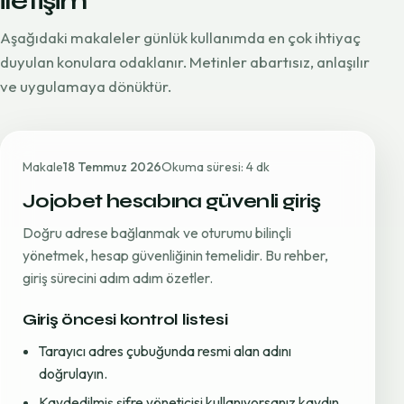
iletişim
Aşağıdaki makaleler günlük kullanımda en çok ihtiyaç
duyulan konulara odaklanır. Metinler abartısız, anlaşılır
ve uygulamaya dönüktür.
Makale
18 Temmuz 2026
Okuma süresi: 4 dk
Jojobet hesabına güvenli giriş
Doğru adrese bağlanmak ve oturumu bilinçli
yönetmek, hesap güvenliğinin temelidir. Bu rehber,
giriş sürecini adım adım özetler.
Giriş öncesi kontrol listesi
Tarayıcı adres çubuğunda resmi alan adını
doğrulayın.
Kaydedilmiş şifre yöneticisi kullanıyorsanız kaydın