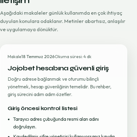
iletişim
Aşağıdaki makaleler günlük kullanımda en çok ihtiyaç
duyulan konulara odaklanır. Metinler abartısız, anlaşılır
ve uygulamaya dönüktür.
Makale
18 Temmuz 2026
Okuma süresi: 4 dk
Jojobet hesabına güvenli giriş
Doğru adrese bağlanmak ve oturumu bilinçli
yönetmek, hesap güvenliğinin temelidir. Bu rehber,
giriş sürecini adım adım özetler.
Giriş öncesi kontrol listesi
Tarayıcı adres çubuğunda resmi alan adını
doğrulayın.
Kaydedilmiş şifre yöneticisi kullanıyorsanız kaydın