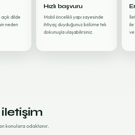
Hızlı başvuru
Er
 açık dilde
Mobil öncelikli yapı sayesinde
İl
inin neden
ihtiyaç duyduğunuz bölüme tek
ile
dokunuşla ulaşabilirsiniz.
ve 
 iletişim
an konulara odaklanır.