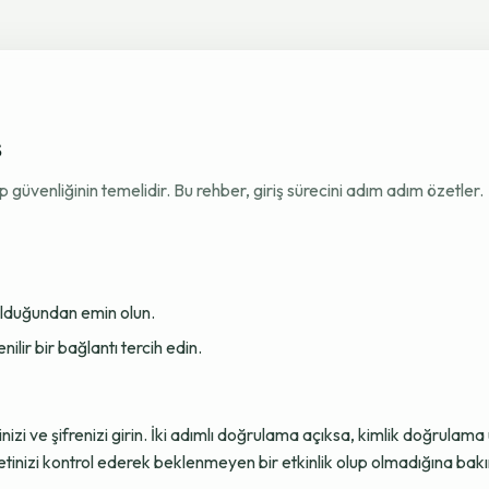
ş
venliğinin temelidir. Bu rehber, giriş sürecini adım adım özetler.
 olduğundan emin olun.
ir bir bağlantı tercih edin.
sinizi ve şifrenizi girin. İki adımlı doğrulama açıksa, kimlik doğru
tinizi kontrol ederek beklenmeyen bir etkinlik olup olmadığına bakı