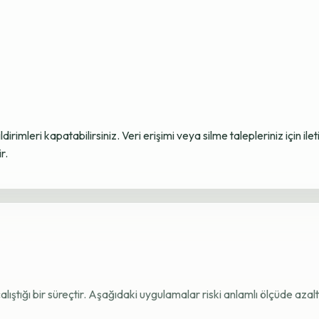
ildirimleri kapatabilirsiniz. Veri erişimi veya silme talepleriniz için i
r.
e çalıştığı bir süreçtir. Aşağıdaki uygulamalar riski anlamlı ölçüde azaltı