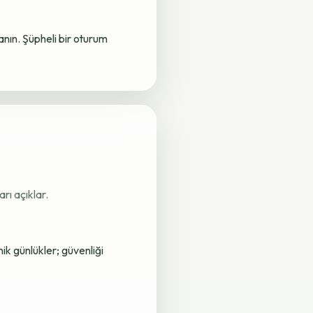
lanın. Şüpheli bir oturum
rı açıklar.
nik günlükler; güvenliği