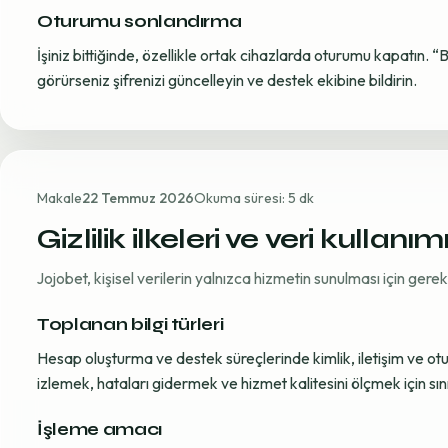
Oturumu sonlandırma
İşiniz bittiğinde, özellikle ortak cihazlarda oturumu kapatın. “
görürseniz şifrenizi güncelleyin ve destek ekibine bildirin.
Makale
22 Temmuz 2026
Okuma süresi: 5 dk
Gizlilik ilkeleri ve veri kullanım
Jojobet, kişisel verilerin yalnızca hizmetin sunulması için ger
Toplanan bilgi türleri
Hesap oluşturma ve destek süreçlerinde kimlik, iletişim ve oturum
izlemek, hataları gidermek ve hizmet kalitesini ölçmek için sınırl
İşleme amacı