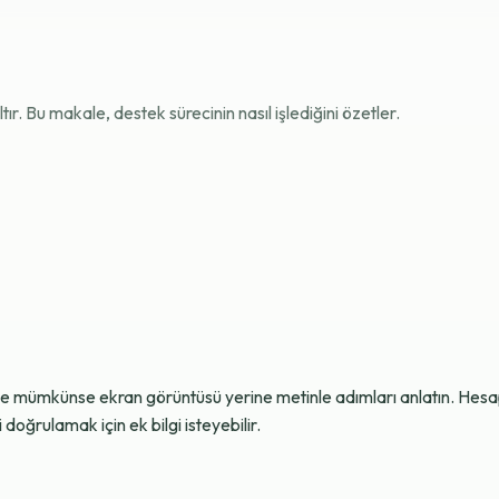
r. Bu makale, destek sürecinin nasıl işlediğini özetler.
ve mümkünse ekran görüntüsü yerine metinle adımları anlatın. Hesap g
oğrulamak için ek bilgi isteyebilir.