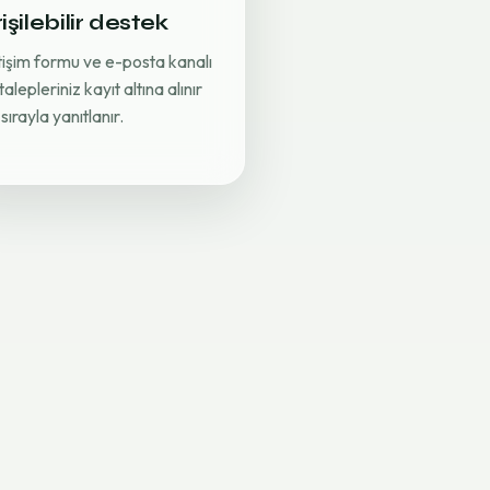
işilebilir destek
etişim formu ve e-posta kanalı
 talepleriniz kayıt altına alınır
sırayla yanıtlanır.