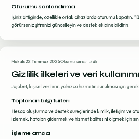
Oturumu sonlandırma
İşiniz bittiğinde, özellikle ortak cihazlarda oturumu kapatın. “
görürseniz şifrenizi güncelleyin ve destek ekibine bildirin.
Makale
22 Temmuz 2026
Okuma süresi: 5 dk
Gizlilik ilkeleri ve veri kullanım
Jojobet, kişisel verilerin yalnızca hizmetin sunulması için ger
Toplanan bilgi türleri
Hesap oluşturma ve destek süreçlerinde kimlik, iletişim ve oturum
izlemek, hataları gidermek ve hizmet kalitesini ölçmek için sınırl
İşleme amacı