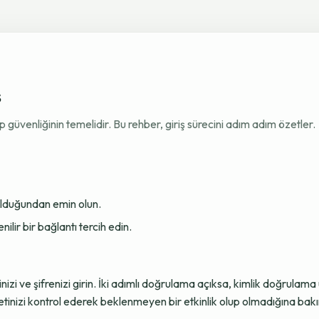
ş
venliğinin temelidir. Bu rehber, giriş sürecini adım adım özetler.
 olduğundan emin olun.
ir bir bağlantı tercih edin.
sinizi ve şifrenizi girin. İki adımlı doğrulama açıksa, kimlik doğru
tinizi kontrol ederek beklenmeyen bir etkinlik olup olmadığına bakı