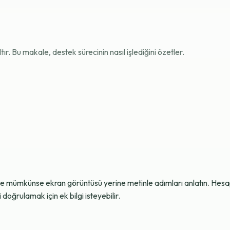
r. Bu makale, destek sürecinin nasıl işlediğini özetler.
ve mümkünse ekran görüntüsü yerine metinle adımları anlatın. Hesap g
oğrulamak için ek bilgi isteyebilir.