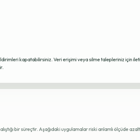
ildirimleri kapatabilirsiniz. Veri erişimi veya silme talepleriniz için i
r.
e çalıştığı bir süreçtir. Aşağıdaki uygulamalar riski anlamlı ölçüde azaltı