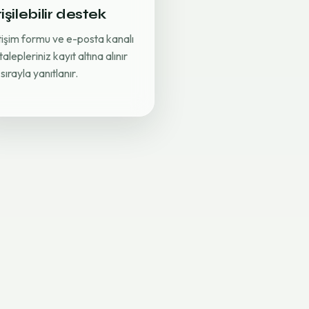
işilebilir destek
etişim formu ve e-posta kanalı
 talepleriniz kayıt altına alınır
sırayla yanıtlanır.