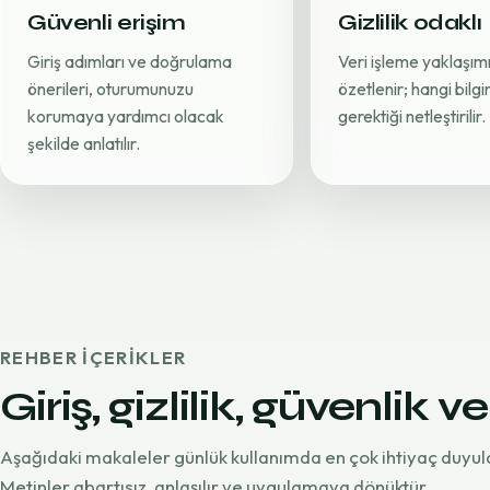
Güvenli erişim
Gizlilik odaklı
Giriş adımları ve doğrulama
Veri işleme yaklaşımı
önerileri, oturumunuzu
özetlenir; hangi bilg
korumaya yardımcı olacak
gerektiği netleştirilir.
şekilde anlatılır.
REHBER IÇERIKLER
Giriş, gizlilik, güvenlik ve
Aşağıdaki makaleler günlük kullanımda en çok ihtiyaç duyul
Metinler abartısız, anlaşılır ve uygulamaya dönüktür.