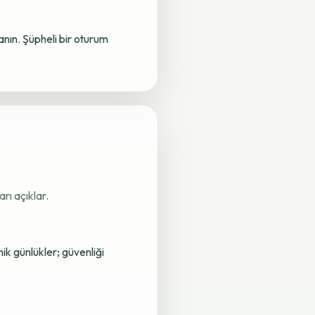
lanın. Şüpheli bir oturum
rı açıklar.
nik günlükler; güvenliği