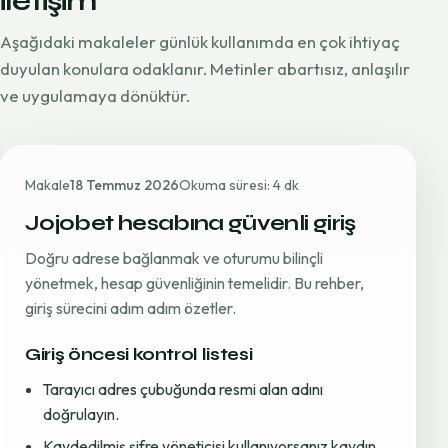
iletişim
Aşağıdaki makaleler günlük kullanımda en çok ihtiyaç
duyulan konulara odaklanır. Metinler abartısız, anlaşılır
ve uygulamaya dönüktür.
Makale
18 Temmuz 2026
Okuma süresi: 4 dk
Jojobet hesabına güvenli giriş
Doğru adrese bağlanmak ve oturumu bilinçli
yönetmek, hesap güvenliğinin temelidir. Bu rehber,
giriş sürecini adım adım özetler.
Giriş öncesi kontrol listesi
Tarayıcı adres çubuğunda resmi alan adını
doğrulayın.
Kaydedilmiş şifre yöneticisi kullanıyorsanız kaydın