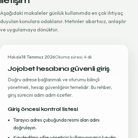
iletişim
Aşağıdaki makaleler günlük kullanımda en çok ihtiyaç
duyulan konulara odaklanır. Metinler abartısız, anlaşılır
ve uygulamaya dönüktür.
Makale
18 Temmuz 2026
Okuma süresi: 4 dk
Jojobet hesabına güvenli giriş
Doğru adrese bağlanmak ve oturumu bilinçli
yönetmek, hesap güvenliğinin temelidir. Bu rehber,
giriş sürecini adım adım özetler.
Giriş öncesi kontrol listesi
Tarayıcı adres çubuğunda resmi alan adını
doğrulayın.
Kaydedilmiş şifre yöneticisi kullanıyorsanız kaydın