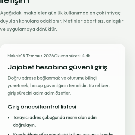
iletişim
Aşağıdaki makaleler günlük kullanımda en çok ihtiyaç
duyulan konulara odaklanır. Metinler abartısız, anlaşılır
ve uygulamaya dönüktür.
Makale
18 Temmuz 2026
Okuma süresi: 4 dk
Jojobet hesabına güvenli giriş
Doğru adrese bağlanmak ve oturumu bilinçli
yönetmek, hesap güvenliğinin temelidir. Bu rehber,
giriş sürecini adım adım özetler.
Giriş öncesi kontrol listesi
Tarayıcı adres çubuğunda resmi alan adını
doğrulayın.
Kaydedilmiş şifre yöneticisi kullanıyorsanız kaydın