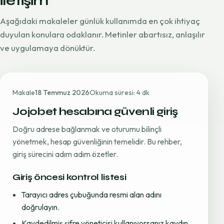
iletişim
Aşağıdaki makaleler günlük kullanımda en çok ihtiyaç
duyulan konulara odaklanır. Metinler abartısız, anlaşılır
ve uygulamaya dönüktür.
Makale
18 Temmuz 2026
Okuma süresi: 4 dk
Jojobet hesabına güvenli giriş
Doğru adrese bağlanmak ve oturumu bilinçli
yönetmek, hesap güvenliğinin temelidir. Bu rehber,
giriş sürecini adım adım özetler.
Giriş öncesi kontrol listesi
Tarayıcı adres çubuğunda resmi alan adını
doğrulayın.
Kaydedilmiş şifre yöneticisi kullanıyorsanız kaydın