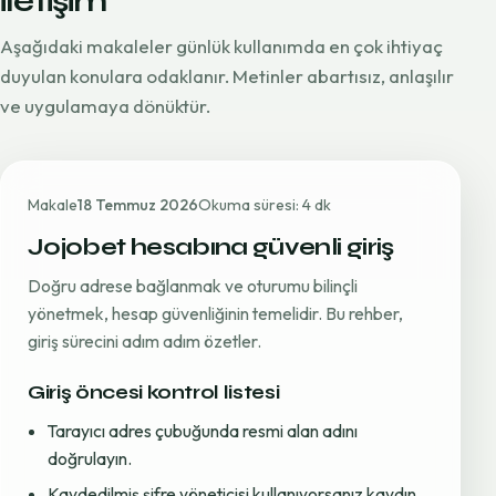
iletişim
Aşağıdaki makaleler günlük kullanımda en çok ihtiyaç
duyulan konulara odaklanır. Metinler abartısız, anlaşılır
ve uygulamaya dönüktür.
Makale
18 Temmuz 2026
Okuma süresi: 4 dk
Jojobet hesabına güvenli giriş
Doğru adrese bağlanmak ve oturumu bilinçli
yönetmek, hesap güvenliğinin temelidir. Bu rehber,
giriş sürecini adım adım özetler.
Giriş öncesi kontrol listesi
Tarayıcı adres çubuğunda resmi alan adını
doğrulayın.
Kaydedilmiş şifre yöneticisi kullanıyorsanız kaydın