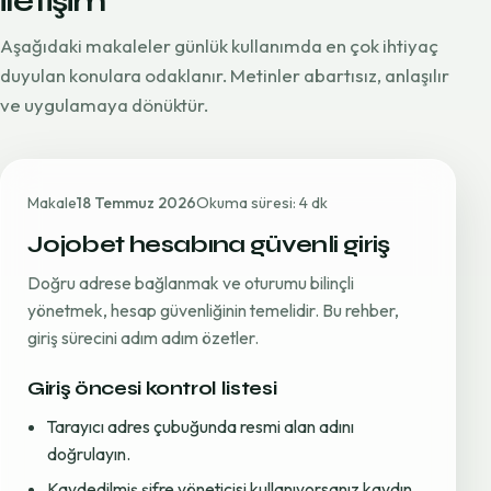
iletişim
Aşağıdaki makaleler günlük kullanımda en çok ihtiyaç
duyulan konulara odaklanır. Metinler abartısız, anlaşılır
ve uygulamaya dönüktür.
Makale
18 Temmuz 2026
Okuma süresi: 4 dk
Jojobet hesabına güvenli giriş
Doğru adrese bağlanmak ve oturumu bilinçli
yönetmek, hesap güvenliğinin temelidir. Bu rehber,
giriş sürecini adım adım özetler.
Giriş öncesi kontrol listesi
Tarayıcı adres çubuğunda resmi alan adını
doğrulayın.
Kaydedilmiş şifre yöneticisi kullanıyorsanız kaydın